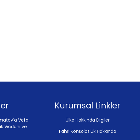
er
Kurumsal Linkler
tmatov’a Vefa
Ülke Hakkında Bilgiler
ak Vicdanı ve
Fahri Konsolosluk Hakkında