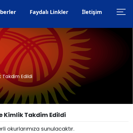
berler
Faydalı Linkler
İletişim
k Takdim Edildi
e Kimlik Takdim Edildi
li okurlarımıza sunulacaktır.